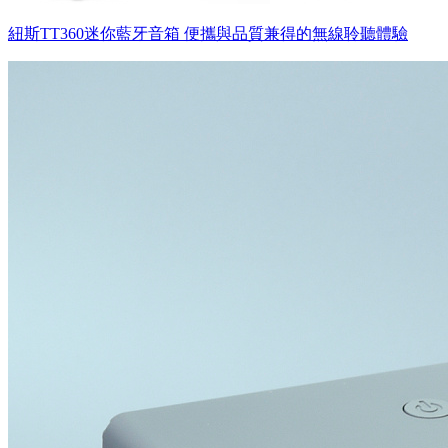
紐斯TT360迷你藍牙音箱 便攜與品質兼得的無線聆聽體驗