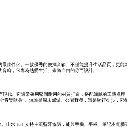
最佳伴侶。一款優秀的便攜音箱，不僅能提升生活品質，更能為每
式音箱，它專為熱愛生活、崇尚自由的你而設計。
簡潔而現代。它通常采用堅固耐用的材質打造，搭配細膩的工藝處
到“音樂隨身”。無論是周末郊游、公園野餐，還是騎行徒步，它
。山水 E31 支持主流藍牙協議，能與手機、平板、筆記本電