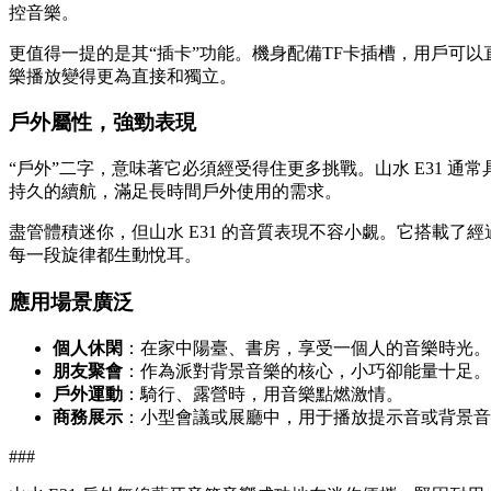
控音樂。
更值得一提的是其“插卡”功能。機身配備TF卡插槽，用戶可
樂播放變得更為直接和獨立。
戶外屬性，強勁表現
“戶外”二字，意味著它必須經受得住更多挑戰。山水 E31
持久的續航，滿足長時間戶外使用的需求。
盡管體積迷你，但山水 E31 的音質表現不容小覷。它搭載
每一段旋律都生動悅耳。
應用場景廣泛
個人休閑
：在家中陽臺、書房，享受一個人的音樂時光。
朋友聚會
：作為派對背景音樂的核心，小巧卻能量十足。
戶外運動
：騎行、露營時，用音樂點燃激情。
商務展示
：小型會議或展廳中，用于播放提示音或背景音
###